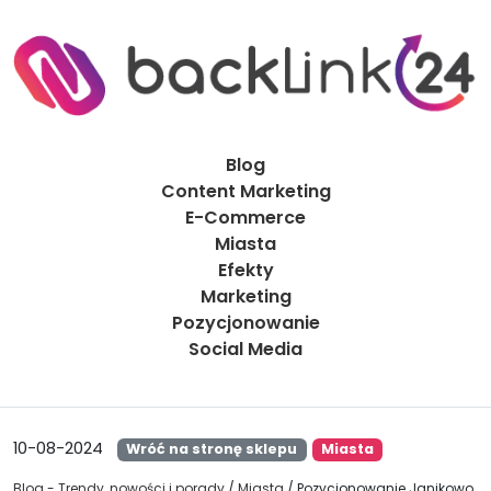
Blog
Content Marketing
E-Commerce
Miasta
Efekty
Marketing
Pozycjonowanie
Social Media
10-08-2024
Wróć na stronę sklepu
Miasta
Blog - Trendy, nowości i porady
/
Miasta
/
Pozycjonowanie Janikowo