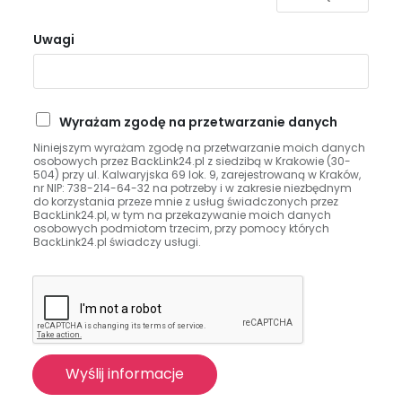
Uwagi
P
Wyrażam zgodę na przetwarzanie danych
r
Niniejszym wyrażam zgodę na przetwarzanie moich danych
z
osobowych przez BackLink24.pl z siedzibą w Krakowie (30-
e
504) przy ul. Kalwaryjska 69 lok. 9, zarejestrowaną w Kraków,
nr NIP: 738-214-64-32 na potrzeby i w zakresie niezbędnym
t
do korzystania przeze mnie z usług świadczonych przez
w
BackLink24.pl, w tym na przekazywanie moich danych
a
osobowych podmiotom trzecim, przy pomocy których
BackLink24.pl świadczy usługi.
r
z
a
n
i
e
d
Wyślij informacje
a
n