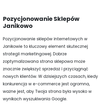
y
c
h
Pozycjonowanie Sklepów
o
s
Janikowo
o
b
o
Pozycjonowanie sklepów internetowych w
w
Janikowie to kluczowy element skutecznej
y
c
strategii marketingowej. Dobrze
h
zoptymalizowana strona sklepowa może
*
znacznie zwiększyć sprzedaż i przyciągnąć
nowych klientów. W dzisiejszych czasach, kiedy
konkurencja w e-commerce jest ogromna,
ważne jest, aby Twoja strona była wysoko w
wynikach wyszukiwania Google.