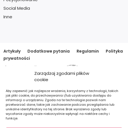
Social Media
Inne
Artykuły
Dodatkowe pytania
Regulamin
Polityka
prywatności
Zarządzaj zgodami plików
cookie
Copyright © Backlink24.pl - Kompleksowe Pozyskiwanie Linków.
Aby zapewnić jak najlepsze wrażenia, korzystamy z technologii, takich
jak pliki cookie, do przechowywania i/lub uzyskiwania dostępu do
informacji o urządzeniu. Zgoda na te technologie pozwoli nam
przetwarzać dane, takie jak zachowanie podczas przeglądania lub
unikalne identyfikatory na tej stronie. Brak wyrażenia zgody lub
wycofanie zgody może niekorzystnie wpłynąć na niektóre cechy i
funkcje.