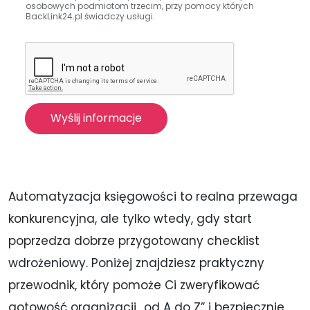
a
osobowych podmiotom trzecim, przy pomocy których
BackLink24.pl świadczy usługi.
r
z
a
n
i
e
d
Wyślij informacje
a
n
y
c
h
o
Automatyzacja księgowości to realna przewaga
s
konkurencyjna, ale tylko wtedy, gdy start
o
b
poprzedza dobrze przygotowany checklist
o
wdrożeniowy. Poniżej znajdziesz praktyczny
w
y
przewodnik, który pomoże Ci zweryfikować
c
gotowość organizacji „od A do Z” i bezpiecznie