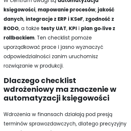
W centrum uwagi są
automatyzacja
księgowości
,
mapowanie procesów
,
jakość
danych
,
integracje z ERP i KSeF
,
zgodność z
RODO
, a także
testy UAT
,
KPI
i
plan go‑live z
rollbackiem
. Ten checklist pomoże
uporządkować prace i jasno wyznaczyć
odpowiedzialności zanim uruchomisz
rozwiązanie w produkcji.
Dlaczego checklist
wdrożeniowy ma znaczenie w
automatyzacji księgowości
Wdrożenia w finansach działają pod presją
terminów sprawozdawczych, dlatego precyzyjny