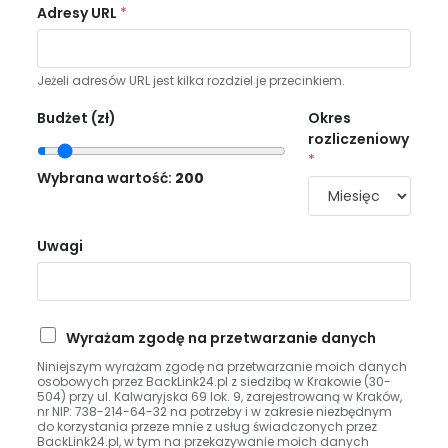
Adresy URL
*
Jeżeli adresów URL jest kilka rozdziel je przecinkiem.
Budżet (zł)
Okres
rozliczeniowy
*
Wybrana wartość:
200
Uwagi
P
Wyrażam zgodę na przetwarzanie danych
r
Niniejszym wyrażam zgodę na przetwarzanie moich danych
z
osobowych przez BackLink24.pl z siedzibą w Krakowie (30-
e
504) przy ul. Kalwaryjska 69 lok. 9, zarejestrowaną w Kraków,
nr NIP: 738-214-64-32 na potrzeby i w zakresie niezbędnym
t
do korzystania przeze mnie z usług świadczonych przez
w
BackLink24.pl, w tym na przekazywanie moich danych