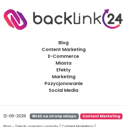
Blog
Content Marketing
E-Commerce
Miasta
Efekty
Marketing
Pozycjonowanie
Social Media
12-06-2026
Wróć na stronę sklepu
Content Marketing
Blog - Trendy, nowości i porady
/
Content Marketing
/