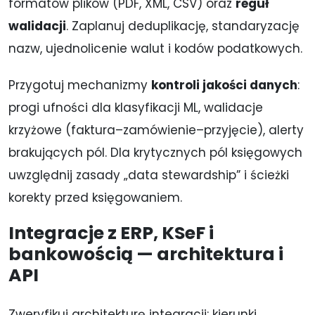
formatów plików (PDF, XML, CSV) oraz
reguł
walidacji
. Zaplanuj deduplikację, standaryzację
nazw, ujednolicenie walut i kodów podatkowych.
Przygotuj mechanizmy
kontroli jakości danych
:
progi ufności dla klasyfikacji ML, walidacje
krzyżowe (faktura–zamówienie–przyjęcie), alerty
brakujących pól. Dla krytycznych pól księgowych
uwzględnij zasady „data stewardship” i ścieżki
korekty przed księgowaniem.
Integracje z ERP, KSeF i
bankowością — architektura i
API
Zweryfikuj architekturę integracji: kierunki