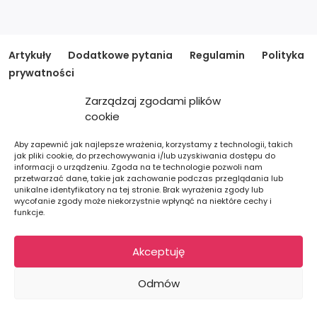
Artykuły
Dodatkowe pytania
Regulamin
Polityka
prywatności
Zarządzaj zgodami plików
cookie
Copyright © Backlink24.pl - Kompleksowe Pozyskiwanie Linków.
Aby zapewnić jak najlepsze wrażenia, korzystamy z technologii, takich
jak pliki cookie, do przechowywania i/lub uzyskiwania dostępu do
informacji o urządzeniu. Zgoda na te technologie pozwoli nam
przetwarzać dane, takie jak zachowanie podczas przeglądania lub
unikalne identyfikatory na tej stronie. Brak wyrażenia zgody lub
wycofanie zgody może niekorzystnie wpłynąć na niektóre cechy i
funkcje.
Akceptuję
Odmów