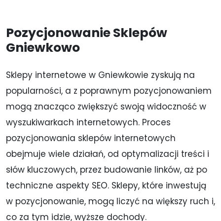
y
c
h
Pozycjonowanie Sklepów
o
s
Gniewkowo
o
b
o
Sklepy internetowe w Gniewkowie zyskują na
w
popularności, a z poprawnym pozycjonowaniem
y
c
mogą znacząco zwiększyć swoją widoczność w
h
wyszukiwarkach internetowych. Proces
*
pozycjonowania sklepów internetowych
obejmuje wiele działań, od optymalizacji treści i
słów kluczowych, przez budowanie linków, aż po
techniczne aspekty SEO. Sklepy, które inwestują
w pozycjonowanie, mogą liczyć na większy ruch i,
co za tym idzie, wyższe dochody.