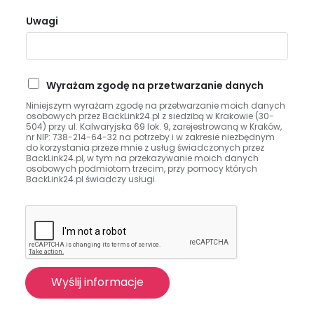
Uwagi
P
Wyrażam zgodę na przetwarzanie danych
r
Niniejszym wyrażam zgodę na przetwarzanie moich danych
z
osobowych przez BackLink24.pl z siedzibą w Krakowie (30-
e
504) przy ul. Kalwaryjska 69 lok. 9, zarejestrowaną w Kraków,
nr NIP: 738-214-64-32 na potrzeby i w zakresie niezbędnym
t
do korzystania przeze mnie z usług świadczonych przez
w
BackLink24.pl, w tym na przekazywanie moich danych
a
osobowych podmiotom trzecim, przy pomocy których
BackLink24.pl świadczy usługi.
r
z
a
n
i
e
d
Wyślij informacje
a
n