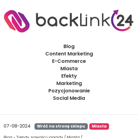
Blog
Content Marketing
E-Commerce
Miasta
Efekty
Marketing
Pozycjonowanie
Social Media
07-08-2024
Wróć na stronę sklepu
Miasta
Blog - Trendy, nowości i porady
/
Miasta
/