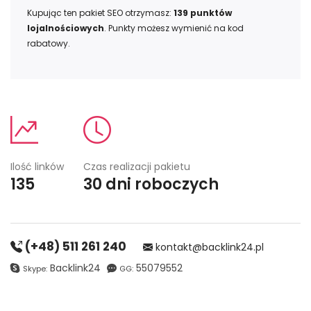
Kupując ten pakiet SEO otrzymasz:
139
punktów
lojalnościowych
. Punkty możesz wymienić na kod
rabatowy.
Ilość linków
Czas realizacji pakietu
135
30 dni roboczych
(+48) 511 261 240
kontakt@backlink24.pl
Backlink24
55079552
Skype:
GG: