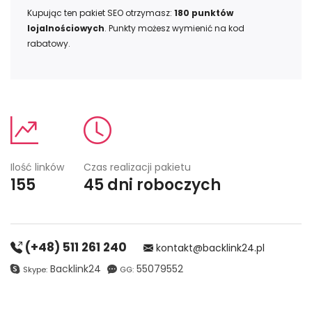
Kupując ten pakiet SEO otrzymasz:
180
punktów
lojalnościowych
. Punkty możesz wymienić na kod
rabatowy.
Ilość linków
Czas realizacji pakietu
155
45 dni roboczych
(+48) 511 261 240
kontakt@backlink24.pl
Backlink24
55079552
Skype:
GG: